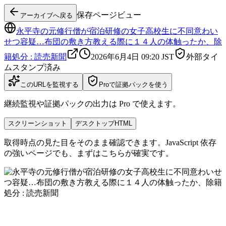
保存ページビュー
アーカイブへ戻る
永平寺の元修行僧が宿泊研修の女子高校生に不同意わい
せつ容疑…布団の敷き方教える際に１４人の体触ったか、除
籍処分 : 読売新聞
2026年6月4日 09:20
JST
外部タイ
ムスタンプ済み
このURLを監視する
Proで証拠パックを使う
継続監視や証拠パックの出力は Pro で使えます。
スクリーンショット
デスクトップHTML
取得時点の見た目をそのまま確認できます。JavaScript 依存
の強いページでも、まずはこちらが確実です。