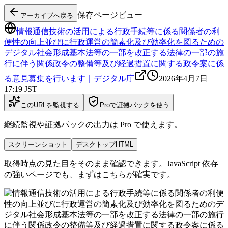
保存ページビュー
アーカイブへ戻る
情報通信技術の活用による行政手続等に係る関係者の利
便性の向上並びに行政運営の簡素化及び効率化を図るための
デジタル社会形成基本法等の一部を改正する法律の一部の施
行に伴う関係政令の整備等及び経過措置に関する政令案に係
る意見募集を行います｜デジタル庁
2026年4月7日
17:19
JST
このURLを監視する
Proで証拠パックを使う
継続監視や証拠パックの出力は Pro で使えます。
スクリーンショット
デスクトップHTML
取得時点の見た目をそのまま確認できます。JavaScript 依存
の強いページでも、まずはこちらが確実です。