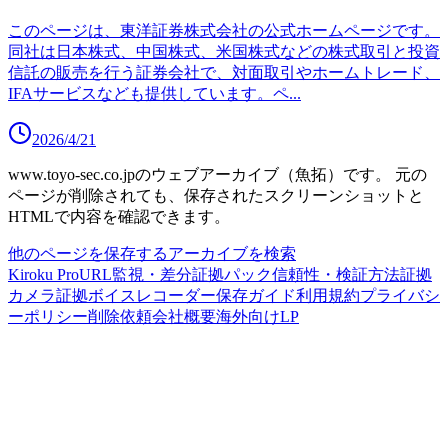
このページは、東洋証券株式会社の公式ホームページです。
同社は日本株式、中国株式、米国株式などの株式取引と投資
信託の販売を行う証券会社で、対面取引やホームトレード、
IFAサービスなども提供しています。ペ
...
2026/4/21
www.toyo-sec.co.jp
のウェブアーカイブ（魚拓）です。
元の
ページが削除されても、保存されたスクリーンショットと
HTMLで内容を確認できます。
他のページを保存する
アーカイブを検索
Kiroku Pro
URL監視・差分
証拠パック
信頼性・検証方法
証拠
カメラ
証拠ボイスレコーダー
保存ガイド
利用規約
プライバシ
ーポリシー
削除依頼
会社概要
海外向けLP