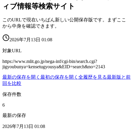
ィブ情報等検索サイト
このURLで現在いちばん新しい公開保存版です。まずここ
から中身を確認できます。
2026年7月13日 01:08
対象URL
https://www.mlit.go.jp/nega-inf/cgi-bin/search.cgi?
jigyoubunya=kensetugyousya&EID=search&no=2143
最新の保存を開く
最初の保存を開く
全履歴を見る
最新版と前
回を比較
保存件数
6
最新の保存
2026年7月13日 01:08