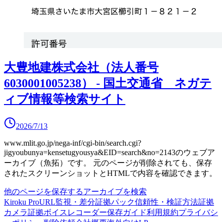
大豊地建株式会社（法人番号
6030001005238） - 国土交通省 ネガテ
ィブ情報等検索サイト
2026/7/13
www.mlit.go.jp/nega-inf/cgi-bin/search.cgi?
jigyoubunya=kensetugyousya&EID=search&no=2143
のウェブア
ーカイブ（魚拓）です。
元のページが削除されても、保存
されたスクリーンショットとHTMLで内容を確認できます。
他のページを保存する
アーカイブを検索
Kiroku Pro
URL監視・差分
証拠パック
信頼性・検証方法
証拠
カメラ
証拠ボイスレコーダー
保存ガイド
利用規約
プライバシ