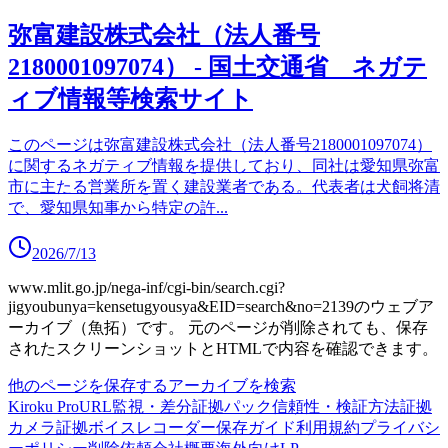
弥富建設株式会社（法人番号
2180001097074） - 国土交通省 ネガテ
ィブ情報等検索サイト
このページは弥富建設株式会社（法人番号2180001097074）
に関するネガティブ情報を提供しており、同社は愛知県弥富
市に主たる営業所を置く建設業者である。代表者は犬飼将清
で、愛知県知事から特定の許
...
2026/7/13
www.mlit.go.jp/nega-inf/cgi-bin/search.cgi?
jigyoubunya=kensetugyousya&EID=search&no=2139
のウェブア
ーカイブ（魚拓）です。
元のページが削除されても、保存
されたスクリーンショットとHTMLで内容を確認できます。
他のページを保存する
アーカイブを検索
Kiroku Pro
URL監視・差分
証拠パック
信頼性・検証方法
証拠
カメラ
証拠ボイスレコーダー
保存ガイド
利用規約
プライバシ