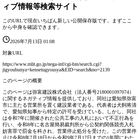
ィブ情報等検索サイト
このURLで現在いちばん新しい公開保存版です。まずここ
から中身を確認できます。
2026年7月13日 01:08
対象URL
https://www.mlit.go.jp/nega-inf/cgi-bin/search.cgi?
jigyoubunya=kensetugyousya&EID=search&no=2139
このページの概要
このページは弥富建設株式会社（法人番号2180001097074）
に関するネガティブ情報を提供しており、同社は愛知県弥富
市に主たる営業所を置く建設業者である。代表者は犬飼将清
で、愛知県知事から特定の許可を受けている。しかし、同社
は令和7年に開催された公共工事の入札において不正行為を
行い、令和8年に名古屋簡易裁判所から公契約関係競売入札
妨害罪で罰金を科され、営業停止処分を受けた。この営業停
止は令和8年7月18日から令和9年7月17日までの1年間にわた