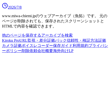
2026/7/8
www.miwa-chiemi.jp
のウェブアーカイブ（魚拓）です。
元の
ページが削除されても、保存されたスクリーンショットと
HTMLで内容を確認できます。
他のページを保存する
アーカイブを検索
Kiroku Pro
URL監視・差分
証拠パック
信頼性・検証方法
証拠
カメラ
証拠ボイスレコーダー
保存ガイド
利用規約
プライバシ
ーポリシー
削除依頼
会社概要
海外向けLP