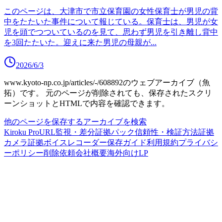
このページは、大津市で市立保育園の女性保育士が男児の背
中をたたいた事件について報じている。保育士は、男児が女
児を頭でつついているのを見て、思わず男児を引き離し背中
を3回たたいた。迎えに来た男児の母親が
...
2026/6/3
www.kyoto-np.co.jp/articles/-/608892
のウェブアーカイブ（魚
拓）です。
元のページが削除されても、保存されたスクリ
ーンショットとHTMLで内容を確認できます。
他のページを保存する
アーカイブを検索
Kiroku Pro
URL監視・差分
証拠パック
信頼性・検証方法
証拠
カメラ
証拠ボイスレコーダー
保存ガイド
利用規約
プライバシ
ーポリシー
削除依頼
会社概要
海外向けLP