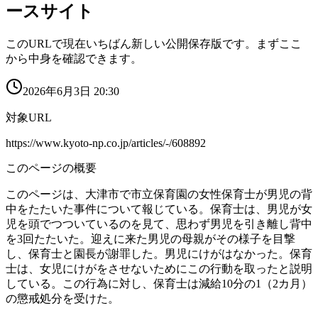
ースサイト
このURLで現在いちばん新しい公開保存版です。まずここ
から中身を確認できます。
2026年6月3日 20:30
対象URL
https://www.kyoto-np.co.jp/articles/-/608892
このページの概要
このページは、大津市で市立保育園の女性保育士が男児の背
中をたたいた事件について報じている。保育士は、男児が女
児を頭でつついているのを見て、思わず男児を引き離し背中
を3回たたいた。迎えに来た男児の母親がその様子を目撃
し、保育士と園長が謝罪した。男児にけがはなかった。保育
士は、女児にけがをさせないためにこの行動を取ったと説明
している。この行為に対し、保育士は減給10分の1（2カ月）
の懲戒処分を受けた。