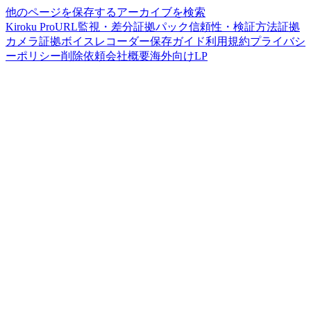
他のページを保存する
アーカイブを検索
Kiroku Pro
URL監視・差分
証拠パック
信頼性・検証方法
証拠
カメラ
証拠ボイスレコーダー
保存ガイド
利用規約
プライバシ
ーポリシー
削除依頼
会社概要
海外向けLP