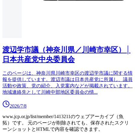
渡辺学市議（神奈川県／川崎市幸区）│
日本共産党中央委員会
このページは、神奈川県川崎市幸区の渡辺学市議に関する情
報を提供しています。渡辺市議は日本共産党に所属し、議員
活動や政策、党の紹介、入党案内などが掲載されています。
地域連絡先として川崎中部地区委員会の情
...
2026/7/8
www.jcp.or.jp/list/member/1413211
のウェブアーカイブ（魚
拓）です。
元のページが削除されても、保存されたスクリ
ーンショットとHTMLで内容を確認できます。