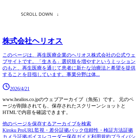
株式会社ヘリオス
このページは、再生医療企業のヘリオス株式会社の公式ウェ
ブサイトです。「生きる」選択肢を増やすというミッション
のもと、再生医療を通じて患者に新たな治療法と希望を提供
することを目指しています。事業分野は体
...
2026/4/21
www.healios.co.jp
のウェブアーカイブ（魚拓）です。
元のペ
ージが削除されても、保存されたスクリーンショットと
HTMLで内容を確認できます。
他のページを保存する
アーカイブを検索
Kiroku Pro
URL監視・差分
証拠パック
信頼性・検証方法
証拠
カメラ
証拠ボイスレコーダー
保存ガイド
利用規約
プライバシ