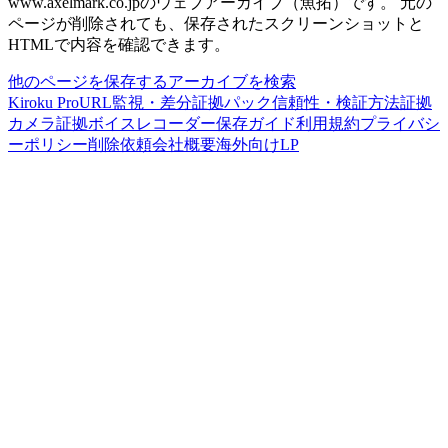
www.axelmark.co.jp
のウェブアーカイブ（魚拓）です。
元の
ページが削除されても、保存されたスクリーンショットと
HTMLで内容を確認できます。
他のページを保存する
アーカイブを検索
Kiroku Pro
URL監視・差分
証拠パック
信頼性・検証方法
証拠
カメラ
証拠ボイスレコーダー
保存ガイド
利用規約
プライバシ
ーポリシー
削除依頼
会社概要
海外向けLP