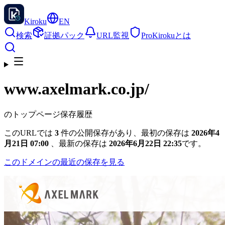
Kiroku
EN
検索
証拠パック
URL監視
Pro
Kirokuとは
www.axelmark.co.jp
/
のトップページ保存履歴
このURLでは
3
件の公開保存があり、最初の保存は
2026年4
月21日 07:00
、最新の保存は
2026年6月22日 22:35
です。
このドメインの最近の保存を見る