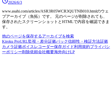
2026/6/3
www.asahi.com/articles/ASR3R05WCR3QUTNB010.html
のウェ
ブアーカイブ（魚拓）です。
元のページが削除されても、
保存されたスクリーンショットとHTMLで内容を確認できま
す。
他のページを保存する
アーカイブを検索
Kiroku Pro
URL監視・差分
証拠パック
信頼性・検証方法
証拠
カメラ
証拠ボイスレコーダー
保存ガイド
利用規約
プライバシ
ーポリシー
削除依頼
会社概要
海外向けLP