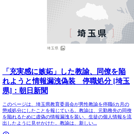
「充実感に嫉妬」した教諭、同僚を陥
れようと情報漏洩偽装 停職処分 [埼玉
県]：朝日新聞
このページは、埼玉県教育委員会が男性教諭を停職6カ月の
懲戒処分にしたことを報じている。教諭は、元勤務先の同僚
を陥れるために虚偽の情報漏洩を装い、生徒の個人情報を流
出したように見せかけた。教諭は、新しい
...