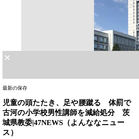
最新の保存
児童の頭たたき、足や腰蹴る 体罰で
古河の小学校男性講師を減給処分 茨
城県教委|47NEWS（よんななニュー
ス）