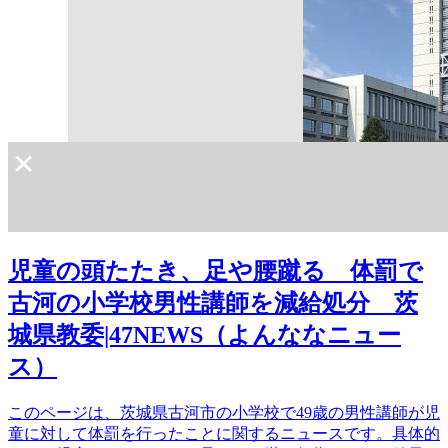
児童の頭たたき、足や腰蹴る 体罰で
古河の小学校男性講師を減給処分 茨
城県教委|47NEWS（よんななニュー
ス）
このページは、茨城県古河市の小学校で49歳の男性講師が児
童に対して体罰を行ったことに関するニュースです。具体的