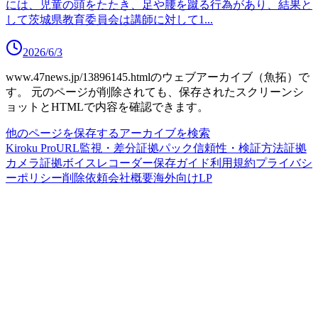
には、児童の頭をたたき、足や腰を蹴る行為があり、結果と
して茨城県教育委員会は講師に対して1
...
2026/6/3
www.47news.jp/13896145.html
のウェブアーカイブ（魚拓）で
す。
元のページが削除されても、保存されたスクリーンシ
ョットとHTMLで内容を確認できます。
他のページを保存する
アーカイブを検索
Kiroku Pro
URL監視・差分
証拠パック
信頼性・検証方法
証拠
カメラ
証拠ボイスレコーダー
保存ガイド
利用規約
プライバシ
ーポリシー
削除依頼
会社概要
海外向けLP