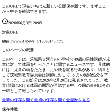
このURLで現在いちばん新しい公開保存版です。まずここ
から中身を確認できます。
2026年6月3日 20:05
対象URL
https://www.47news.jp/13896145.html
このページの概要
このページは、茨城県古河市の小学校で49歳の男性講師が児
童に対して体罰を行ったことに関するニュースです。具体的
には、児童の頭をたたき、足や腰を蹴る行為があり、結果と
して茨城県教育委員会は講師に対して1ヶ月の減給処分を下
しました。この処分は2026年2月20日に発表されました。教
育現場における体罰の問題が再燃する中、今回の事例はその
一環として報じられています。
最新の保存を開く
最初の保存を開く
全履歴を見る
保存件数