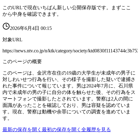
このURLで現在いちばん新しい公開保存版です。まずここ
から中身を確認できます。
2026年6月4日 00:15
対象URL
https://news.ntv.co.jp/n/ktk/category/society/ktd0830f11143744c3b
このページの概要
このページは、金沢市在住の19歳の大学生が未成年の男子に
対しわいせつ行為を行い、その様子を撮影した疑いで逮捕さ
れた事件について報じています。男は2024年7月に、石川県
内で未成年の男の子に自分の体を触らせた後、その行為をス
マートフォンで撮影したとされています。警察は2人の間に
面識があったことを確認しており、男は容疑を認めていま
す。現在、警察は動機や余罪についての調査を進めていま
す。
最新の保存を開く
最初の保存を開く
全履歴を見る