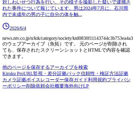
対しわいせつ行為を行い、その様子を撮影した疑いで逮捕さ
れた事件について報じています。男は2024年7月に、石川県
内で未成年の男の子に自分の体を触
...
2026/6/4
news.ntv.co.jp/n/ktk/category/society/ktd0830f11143744c3b753ea4a
のウェブアーカイブ（魚拓）です。
元のページが削除され
ても、保存されたスクリーンショットとHTMLで内容を確認
できます。
他のページを保存する
アーカイブを検索
Kiroku Pro
URL監視・差分
証拠パック
信頼性・検証方法
証拠
カメラ
証拠ボイスレコーダー
保存ガイド
利用規約
プライバシ
ーポリシー
削除依頼
会社概要
海外向けLP