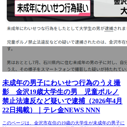
未成年の男子にわいせつ行為のうえ撮
影 金沢19歳大学生の男 児童ポルノ
禁止法違反など疑いで逮捕（2026年4月
22日掲載）｜テレ金NEWS NNN
このページは、金沢市在住の19歳の大学生が未成年の男子に