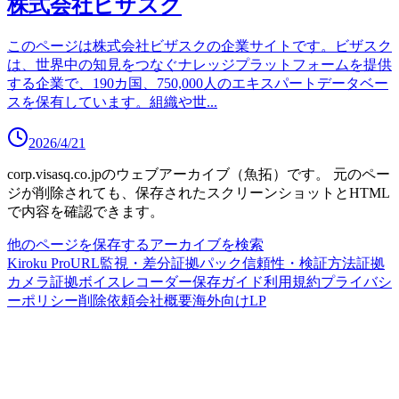
株式会社ビザスク
このページは株式会社ビザスクの企業サイトです。ビザスク
は、世界中の知見をつなぐナレッジプラットフォームを提供
する企業で、190カ国、750,000人のエキスパートデータベー
スを保有しています。組織や世
...
2026/4/21
corp.visasq.co.jp
のウェブアーカイブ（魚拓）です。
元のペー
ジが削除されても、保存されたスクリーンショットとHTML
で内容を確認できます。
他のページを保存する
アーカイブを検索
Kiroku Pro
URL監視・差分
証拠パック
信頼性・検証方法
証拠
カメラ
証拠ボイスレコーダー
保存ガイド
利用規約
プライバシ
ーポリシー
削除依頼
会社概要
海外向けLP