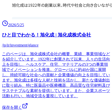
2026/5/25
ひと目でわかる！旭化成 | 旭化成株式会社
/jp/ir/investment/glance
このページは、旭化成株式会社の概要、業績、事業領域など
を紹介しています。1922年に創業されて以来、人々の生活向
上を目指し、ヘルスケア、住宅、マテリアルの3つの事業領
域でイノベーションを推進。グローバルに約40か国に展開
し、持続可能な社会への貢献と企業価値の向上を目指してい
ます。旭化成は多様な人材と技術を活かし、新たな価値創出
に取り組み、特に医薬品や医療機器、高品質な住宅材料及び
サステナブルな素材を提供しています。また、企業スポーツ
活動も行い、地域交流を重視しています。
保存を開く