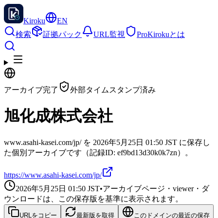
Kiroku
EN
検索
証拠パック
URL監視
Pro
Kirokuとは
アーカイブ完了
外部タイムスタンプ済み
旭化成株式会社
www.asahi-kasei.com/jp/ を 2026年5月25日 01:50 JST に保存し
た個別アーカイブです（記録ID: ef9bd13d30k0k7zn）。
https://www.asahi-kasei.com/jp/
2026年5月25日 01:50
JST
•
アーカイブページ・viewer・ダ
ウンロードは、この保存版を基準に表示されます。
URLをコピー
最新版を取得
このドメインの最近の保存