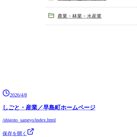
2026/4/8
しごと・産業／早島町ホームページ
/shigoto_sangyo/index.html
保存を開く