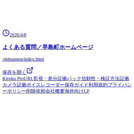
2026/4/8
よくある質問／早島町ホームページ
/shitsumon/index.html
保存を開く
Kiroku Pro
URL監視・差分
証拠パック
信頼性・検証方法
証拠
カメラ
証拠ボイスレコーダー
保存ガイド
利用規約
プライバシ
ーポリシー
削除依頼
会社概要
海外向けLP