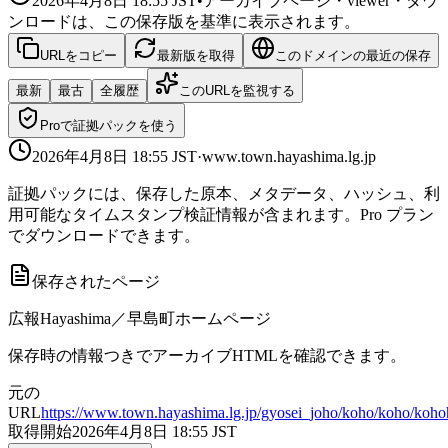
2026年4月8日 18:55
JST
•
アーカイブページ・viewer・ダウ
ンロードは、この保存版を基準に表示されます。
URLをコピー
最新版を取得
このドメインの最近の保存
最新
最古
全履歴
このURLを監視する
Proで証拠パックを使う
2026年4月8日 18:55
JST
·
www.town.hayashima.lg.jp
証拠パックには、保存した原本、メタデータ、ハッシュ、利
用可能なタイムスタンプ検証情報が含まれます。Pro プラン
でダウンロードできます。
保存されたページ
広報Hayashima／早島町ホームページ
保存時の情報つきでアーカイブHTMLを確認できます。
元の
URL
https://www.town.hayashima.lg.jp/gyosei_joho/koho/koho/koho
取得開始
2026年4月8日 18:55
JST