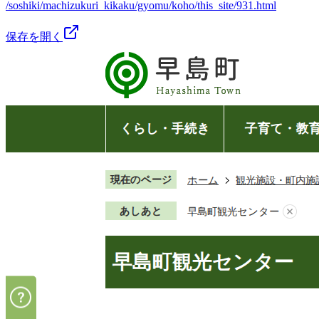
/soshiki/machizukuri_kikaku/gyomu/koho/this_site/931.html
保存を開く