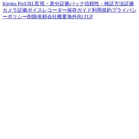
Kiroku Pro
URL監視・差分
証拠パック
信頼性・検証方法
証拠
カメラ
証拠ボイスレコーダー
保存ガイド
利用規約
プライバシ
ーポリシー
削除依頼
会社概要
海外向けLP