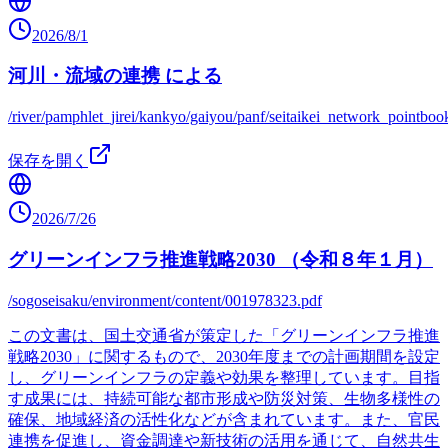
2026/8/1
河川・流域の連携 による
/river/pamphlet_jirei/kankyo/gaiyou/panf/seitaikei_network_pointboo
保存を開く
2026/7/26
グリーンインフラ推進戦略2030 （令和８年１月）
/sogoseisaku/environment/content/001978323.pdf
この文書は、国土交通省が策定した「グリーンインフラ推進
戦略2030」に関するもので、2030年度までの計画期間を設定
し、グリーンインフラの定義や効果を整理しています。目指
す成果には、持続可能な都市形成や防災対策、生物多様性の
確保、地域経済の活性化などが含まれています。また、官民
連携を促進し、資金調達や新技術の活用を通じて、自然共生