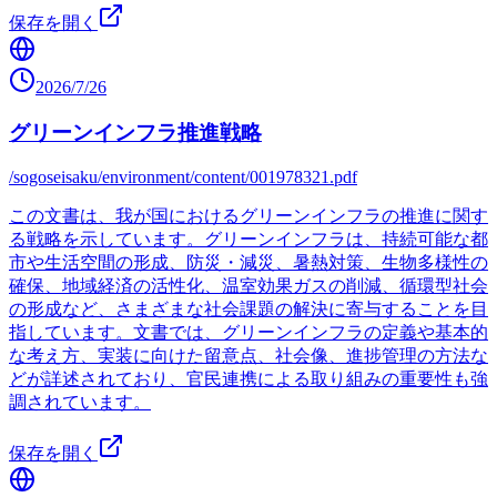
保存を開く
2026/7/26
グリーンインフラ推進戦略
/sogoseisaku/environment/content/001978321.pdf
この文書は、我が国におけるグリーンインフラの推進に関す
る戦略を示しています。グリーンインフラは、持続可能な都
市や生活空間の形成、防災・減災、暑熱対策、生物多様性の
確保、地域経済の活性化、温室効果ガスの削減、循環型社会
の形成など、さまざまな社会課題の解決に寄与することを目
指しています。文書では、グリーンインフラの定義や基本的
な考え方、実装に向けた留意点、社会像、進捗管理の方法な
どが詳述されており、官民連携による取り組みの重要性も強
調されています。
保存を開く