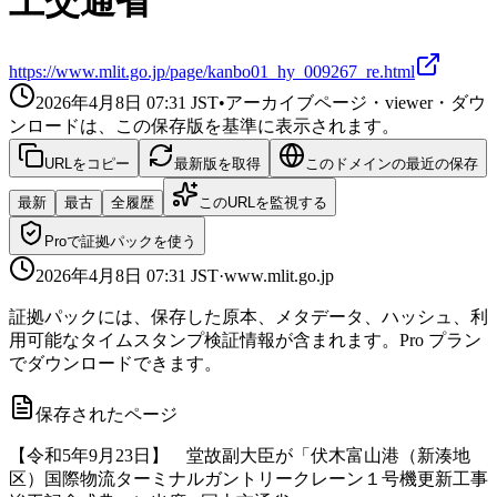
土交通省
https://www.mlit.go.jp/page/kanbo01_hy_009267_re.html
2026年4月8日 07:31
JST
•
アーカイブページ・viewer・ダウ
ンロードは、この保存版を基準に表示されます。
URLをコピー
最新版を取得
このドメインの最近の保存
最新
最古
全履歴
このURLを監視する
Proで証拠パックを使う
2026年4月8日 07:31
JST
·
www.mlit.go.jp
証拠パックには、保存した原本、メタデータ、ハッシュ、利
用可能なタイムスタンプ検証情報が含まれます。Pro プラン
でダウンロードできます。
保存されたページ
【令和5年9月23日】 堂故副大臣が「伏木富山港（新湊地
区）国際物流ターミナルガントリークレーン１号機更新工事