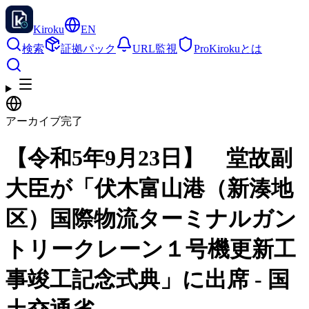
Kiroku
EN
検索
証拠パック
URL監視
Pro
Kirokuとは
アーカイブ完了
【令和5年9月23日】 堂故副
大臣が「伏木富山港（新湊地
区）国際物流ターミナルガン
トリークレーン１号機更新工
事竣工記念式典」に出席 - 国