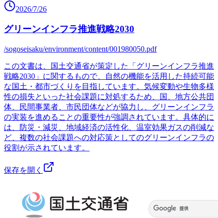
2026/7/26
グリーンインフラ推進戦略2030
/sogoseisaku/environment/content/001980050.pdf
この文書は、国土交通省が策定した「グリーンインフラ推進
戦略2030」に関するもので、自然の機能を活用した持続可能
な国土・都市づくりを目指しています。気候変動や生物多様
性の損失といった社会課題に対処するため、国、地方公共団
体、民間事業者、市民団体などが協力し、グリーンインフラ
の実装を進めることの重要性が強調されています。具体的に
は、防災・減災、地域経済の活性化、温室効果ガスの削減な
ど、複数の社会課題への対応策としてのグリーンインフラの
役割が示されています。
保存を開く