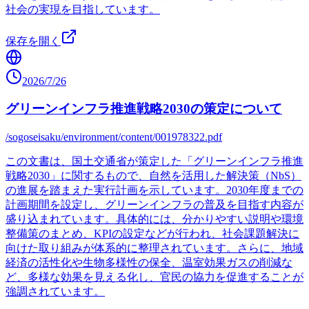
社会の実現を目指しています。
保存を開く
2026/7/26
グリーンインフラ推進戦略2030の策定について
/sogoseisaku/environment/content/001978322.pdf
この文書は、国土交通省が策定した「グリーンインフラ推進
戦略2030」に関するもので、自然を活用した解決策（NbS）
の進展を踏まえた実行計画を示しています。2030年度までの
計画期間を設定し、グリーンインフラの普及を目指す内容が
盛り込まれています。具体的には、分かりやすい説明や環境
整備策のまとめ、KPIの設定などが行われ、社会課題解決に
向けた取り組みが体系的に整理されています。さらに、地域
経済の活性化や生物多様性の保全、温室効果ガスの削減な
ど、多様な効果を見える化し、官民の協力を促進することが
強調されています。