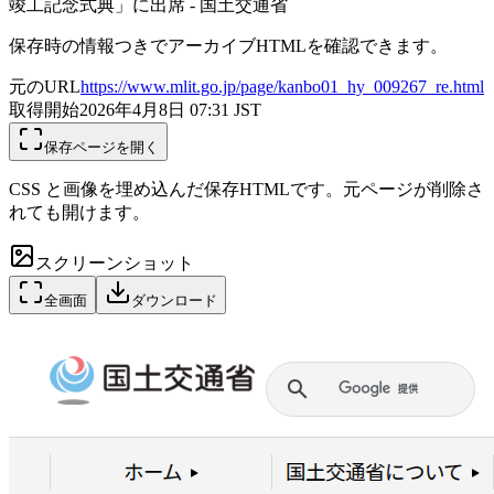
竣工記念式典」に出席 - 国土交通省
保存時の情報つきでアーカイブHTMLを確認できます。
元のURL
https://www.mlit.go.jp/page/kanbo01_hy_009267_re.html
取得開始
2026年4月8日 07:31
JST
保存ページを開く
CSS と画像を埋め込んだ保存HTMLです。元ページが削除さ
れても開けます。
スクリーンショット
全画面
ダウンロード