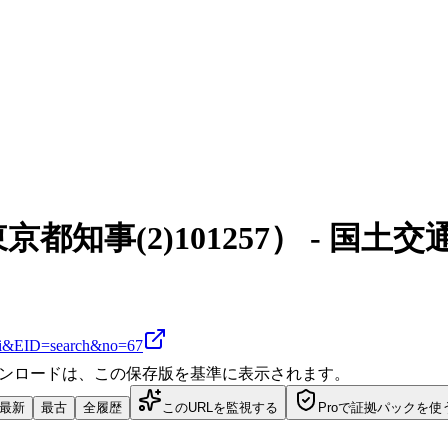
知事(2)101257） - 国
akuti&EID=search&no=67
ダウンロードは、この保存版を基準に表示されます。
最新
最古
全履歴
このURLを監視する
Proで証拠パックを使