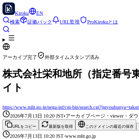
Kiroku
EN
検索
証拠パック
URL監視
Pro
Kirokuとは
アーカイブ完了
外部タイムスタンプ済み
株式会社栄和地所（指定番号東京都
イト
https://www.mlit.go.jp/nega-inf/cgi-bin/search.cgi?jigyoubunya=t
2026年7月13日 10:20
JST
•
アーカイブページ・viewer・
URLをコピー
最新版を取得
このドメインの最近の保存
2026年7月13日 10:20
JST
·
www.mlit.go.jp