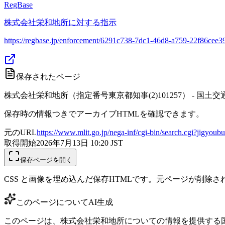
RegBase
株式会社栄和地所に対する指示
https://regbase.jp/enforcement/6291c738-7dc1-46d8-a759-22f86cee3
保存されたページ
株式会社栄和地所（指定番号東京都知事(2)101257） - 国
保存時の情報つきでアーカイブHTMLを確認できます。
元のURL
https://www.mlit.go.jp/nega-inf/cgi-bin/search.cgi?jigy
取得開始
2026年7月13日 10:20
JST
保存ページを開く
CSS と画像を埋め込んだ保存HTMLです。元ページが削除
このページについて
AI生成
このページは、株式会社栄和地所についての情報を提供する