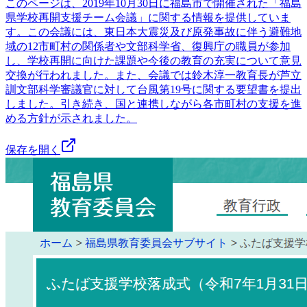
このページは、2019年10月30日に福島市で開催された「福島
県学校再開支援チーム会議」に関する情報を提供していま
す。この会議には、東日本大震災及び原発事故に伴う避難地
域の12市町村の関係者や文部科学省、復興庁の職員が参加
し、学校再開に向けた課題や今後の教育の充実について意見
交換が行われました。また、会議では鈴木淳一教育長が芦立
訓文部科学審議官に対して台風第19号に関する要望書を提出
しました。引き続き、国と連携しながら各市町村の支援を進
める方針が示されました。
保存を開く