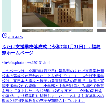
2026/6/26
ふたば支援学校落成式（令和7年1月31日） - 福島
県ホームページ
/site/edu/photonews250131.html
このページは、令和7年1月22日に福島県のふたば支援学校新
校舎の落成式が行われたことを伝えています。ふたば支援学
校は、東日本大震災と原子力発電所事故の影響で、従来の富
岡支援学校から避難し、小学部と中学部は異なる場所で教育
を続けてきました。令和6年に校名を変更し、今回の新校舎
の落成により楢葉町に移転しました。これにより双葉地区の
復興と特別支援教育の充実が期待されています。