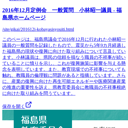
2016年12月定例会 一般質問 小林昭一議員 - 福
島県ホームページ
/site/gikai/201612i-kobayasisyouiti.html
このページは、福島県議会で2016年12月に行われた小林昭一
議員の一般質問を記録したもので、震災から5年9カ月経過し
た福島県の現状や復興に向けた取り組みについて言及してい
ます。小林議員は、県民の信頼を損なう職員の不祥事が続い
ていることに憤りを示し、これが復興施策に影響を与える懸
念を表明しています。また、教育現場での不祥事についても
触れ、教職員の倫理観に問題があると指摘しています。さら
に、産業の復興に向けた再生可能エネルギーや医療関連産業
の推進の重要性を訴え、県教育委員会に教職員の不祥事根絶
に向けた取り組みを問うています。
保存を開く