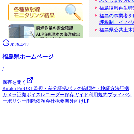
2026/4/12
福島県ホームページ
/
保存を開く
Kiroku Pro
URL監視・差分
証拠パック
信頼性・検証方法
証拠
カメラ
証拠ボイスレコーダー
保存ガイド
利用規約
プライバシ
ーポリシー
削除依頼
会社概要
海外向けLP