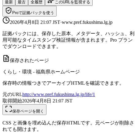
最新
最古
全履歴
このURLを監視する
Proで証拠パックを使う
2026年4月8日 21:07
JST
·
www.pref.fukushima.lg.jp
証拠パックには、保存した原本、メタデータ、ハッシュ、利
用可能なタイムスタンプ検証情報が含まれます。Pro プラン
でダウンロードできます。
保存されたページ
くらし・環境 - 福島県ホームページ
保存時の情報つきでアーカイブHTMLを確認できます。
元のURL
http://www.pref.fukushima.lg.jp/life/1
取得開始
2026年4月8日 21:07
JST
保存ページを開く
CSS と画像を埋め込んだ保存HTMLです。元ページが削除さ
れても開けます。