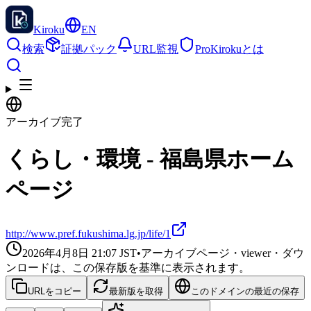
Kiroku
EN
検索
証拠パック
URL監視
Pro
Kirokuとは
アーカイブ完了
くらし・環境 - 福島県ホーム
ページ
http://www.pref.fukushima.lg.jp/life/1
2026年4月8日 21:07
JST
•
アーカイブページ・viewer・ダウ
ンロードは、この保存版を基準に表示されます。
URLをコピー
最新版を取得
このドメインの最近の保存