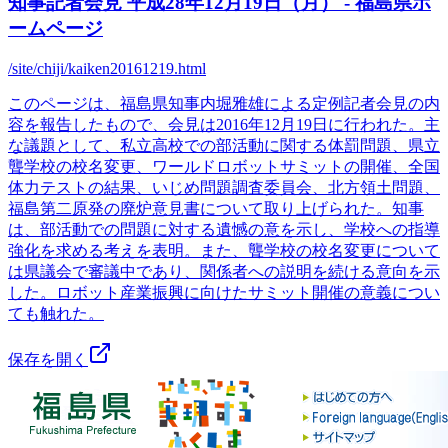
知事記者会見 平成28年12月19日（月） - 福島県ホ
ームページ
/site/chiji/kaiken20161219.html
このページは、福島県知事内堀雅雄による定例記者会見の内
容を報告したもので、会見は2016年12月19日に行われた。主
な議題として、私立高校での部活動に関する体罰問題、県立
聾学校の校名変更、ワールドロボットサミットの開催、全国
体力テストの結果、いじめ問題調査委員会、北方領土問題、
福島第二原発の廃炉意見書について取り上げられた。知事
は、部活動での問題に対する遺憾の意を示し、学校への指導
強化を求める考えを表明。また、聾学校の校名変更について
は県議会で審議中であり、関係者への説明を続ける意向を示
した。ロボット産業振興に向けたサミット開催の意義につい
ても触れた。
保存を開く