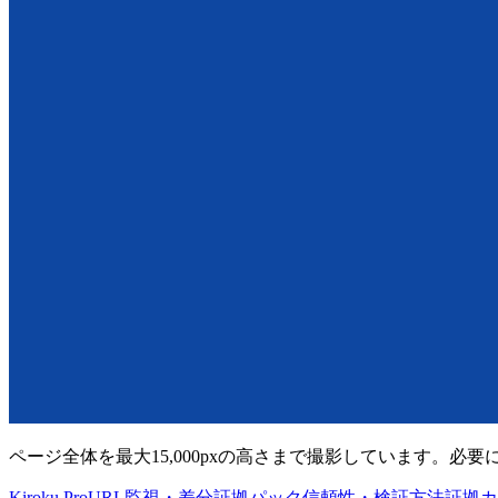
ページ全体を最大15,000pxの高さまで撮影しています。必
Kiroku Pro
URL監視・差分
証拠パック
信頼性・検証方法
証拠カ