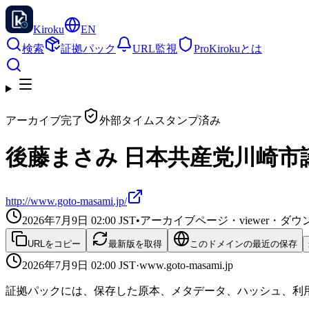
Kiroku
EN
検索
証拠パック
URL監視
Pro
Kirokuとは
アーカイブ完了
外部タイムスタンプ済み
後藤まさみ 日本共産党川崎市
http://www.goto-masami.jp/
2026年7月9日 02:00
JST
•
アーカイブページ・viewer・
URLをコピー
最新版を取得
このドメインの最近の保存
2026年7月9日 02:00
JST
·
www.goto-masami.jp
証拠パックには、保存した原本、メタデータ、ハッシュ、利用