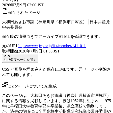
2026年7月9日 02:00 JST
保存されたページ
大和田あきお市議（神奈川県／横浜市戸塚区）│日本共産党
中央委員会
保存時の情報つきでアーカイブHTMLを確認できます。
元のURL
https://www.jcp.or.jp/list/member/1411011
取得開始
2026年7月9日 01:55
JST
保存ページを開く
CSS と画像を埋め込んだ保存HTMLです。元ページが削除さ
れても開けます。
このページについて
AI生成
このページは、大和田あきお市議（神奈川県横浜市戸塚区）
に関する情報を掲載しています。彼は1952年に生まれ、1975
年に早稲田大学教育学部を卒業後、県立高校で勤務しまし
た。過去の役職には全国高校生活指導研究協議会常任委員や