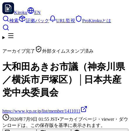
Kiroku
EN
検索
証拠パック
URL監視
Pro
Kirokuとは
アーカイブ完了
外部タイムスタンプ済み
大和田あきお市議（神奈川県
／横浜市戸塚区）│日本共産
党中央委員会
https://www.jcp.or.jp/list/member/1411011
2026年7月9日 01:55
JST
•
アーカイブページ・viewer・ダウ
ンロードは、この保存版を基準に表示されます。