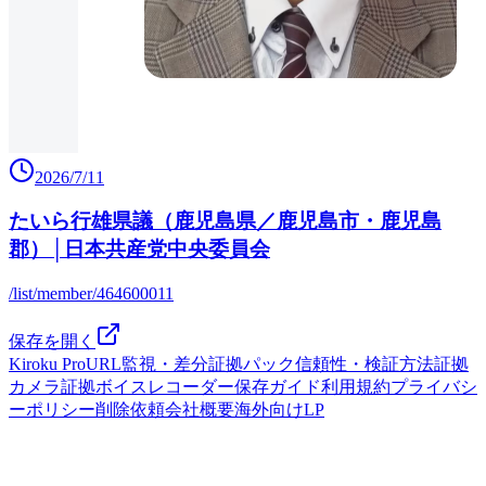
2026/7/11
たいら行雄県議（鹿児島県／鹿児島市・鹿児島
郡）│日本共産党中央委員会
/list/member/464600011
保存を開く
Kiroku Pro
URL監視・差分
証拠パック
信頼性・検証方法
証拠
カメラ
証拠ボイスレコーダー
保存ガイド
利用規約
プライバシ
ーポリシー
削除依頼
会社概要
海外向けLP