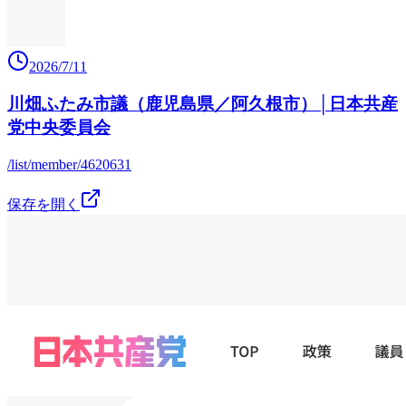
2026/7/11
川畑ふたみ市議（鹿児島県／阿久根市）│日本共産
党中央委員会
/list/member/4620631
保存を開く