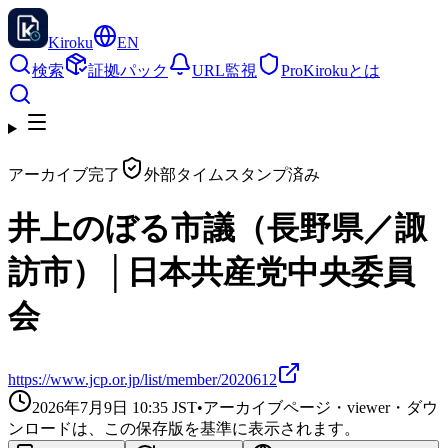
Kiroku
EN
検索
証拠パック
URL監視
Pro
Kirokuとは
アーカイブ完了
外部タイムスタンプ済み
井上のぼる市議（長野県／諏
訪市）│日本共産党中央委員
会
https://www.jcp.or.jp/list/member/2020612
2026年7月9日 10:35
JST
•
アーカイブページ・viewer・ダウ
ンロードは、この保存版を基準に表示されます。