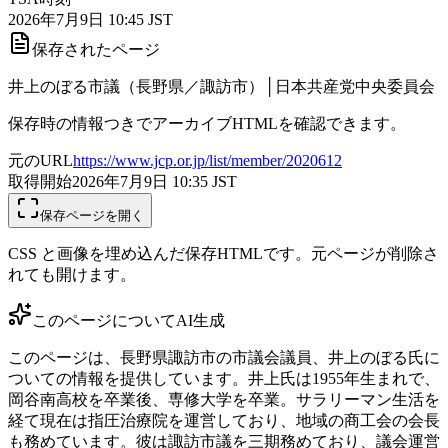
2026年7月9日 10:45 JST
保存されたページ
井上のぼる市議（長野県／諏訪市）│日本共産党中央委員会
保存時の情報つきでアーカイブHTMLを確認できます。
元のURL
https://www.jcp.or.jp/list/member/2020612
取得開始
2026年7月9日 10:35
JST
保存ページを開く
CSS と画像を埋め込んだ保存HTMLです。元ページが削除さ
れても開けます。
このページについて
AI生成
このページは、長野県諏訪市の市議会議員、井上のぼる氏に
ついての情報を提供しています。井上氏は1955年生まれで、
岡谷南高校を卒業後、専修大学を卒業。サラリーマン生活を
経て現在は指圧治療院を運営しており、地域の商工会の会長
も務めています。彼は諏訪市議を三期務めており、議会運営