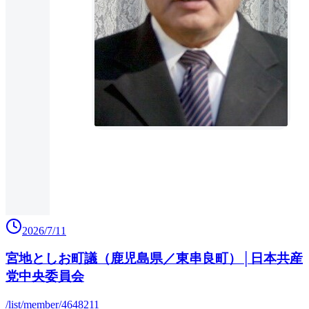
2026/7/11
宮地としお町議（鹿児島県／東串良町）│日本共産
党中央委員会
/list/member/4648211