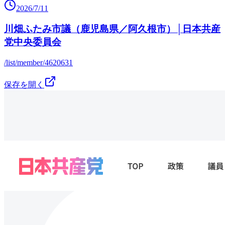
2026/7/11
川畑ふたみ市議（鹿児島県／阿久根市）│日本共産
党中央委員会
/list/member/4620631
保存を開く