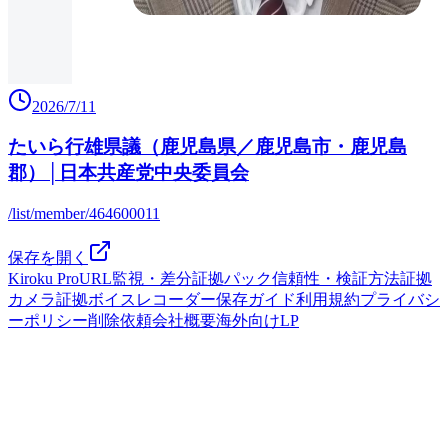
2026/7/11
たいら行雄県議（鹿児島県／鹿児島市・鹿児島
郡）│日本共産党中央委員会
/list/member/464600011
保存を開く
Kiroku Pro
URL監視・差分
証拠パック
信頼性・検証方法
証拠
カメラ
証拠ボイスレコーダー
保存ガイド
利用規約
プライバシ
ーポリシー
削除依頼
会社概要
海外向けLP